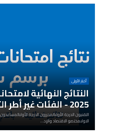
أخبار الأولى
النتائج النهائية لامتحا
2025 - الفئات غير أطر التدريس
التقنيون الدرجة الأولىالمحررون الدرجة الأولىالمساعدون 
الاولىمختصو الاقتصاد والإد…