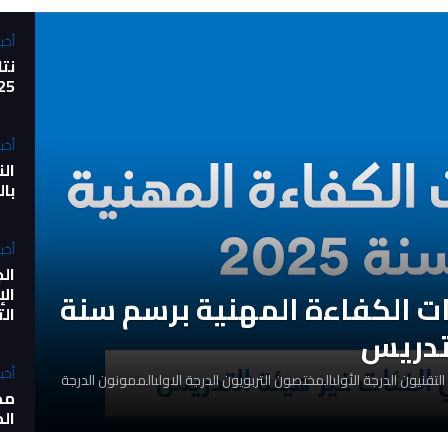
أخبا
نت
2025 - أ
أخبا
الن
با
أخبا
الج
ال
نات الكفاءة المهنية برسم سنة
الت
أخبا
التقنيون الدرجة الأولىالمختصون التربويون الدرجة الاولىالممونون الدرجة
مد
الم
وا