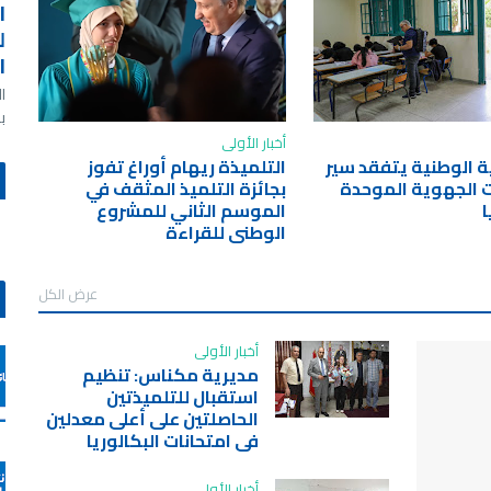
ا
ل
ا
ا
ب
أخبار الأولى
بية الوطنية يتفقد سير
التلميذة ريهام أوراغ تفوز
ت الجهوية الموحدة
بجائزة التلميذ المثقف في
ا
الموسم الثاني للمشروع
الوطني للقراءة
عرض الكل
أخبار الأولى
مديرية مكناس: تنظيم
استقبال للتلميذتين
الحاصلتين على أعلى معدلين
في امتحانات البكالوريا
أخبار الأولى