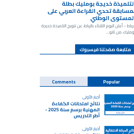
لتلميذة خديجة بومليك بطلة
مسابقة تحدي القراءة العربي على
لمستوى الوطني
لرباط – أعلن اليوم الثلاثاء بالرباط، عن تتويج التلميذة خديجة
ومليك، من ثانو…
متابعة صفحتنا فيسبوك
Comments
Popular
أخبار الأولى
نتائج امتحانات الكفاءة
المهنية برسم سنة 2025 -
أطر التدريس
أخبار الأولى