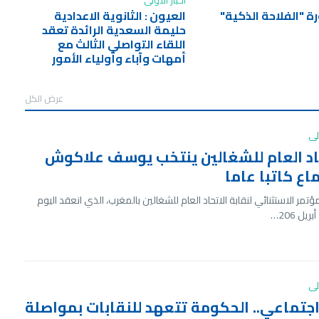
أخبار الأولى
رة "الفلاحة الذكية"
العيون : الثانوية الاعدادية
حليمة السعدية الرائدة تعقد
اللقاء التواصلي الثالث مع
أمهات وآباء وأولياء الأمور
عرض الكل
ولى
اد العام للشغالين ينتخب يوسف علاكوش
ماع كاتبا عاما
ؤتمر الاستثنائي لنقابة الاتحاد العام للشغالين بالمغرب، الذي انعقد اليوم
ولى
اجتماعي.. الحكومة تتعهد للنقابات بمواصلة