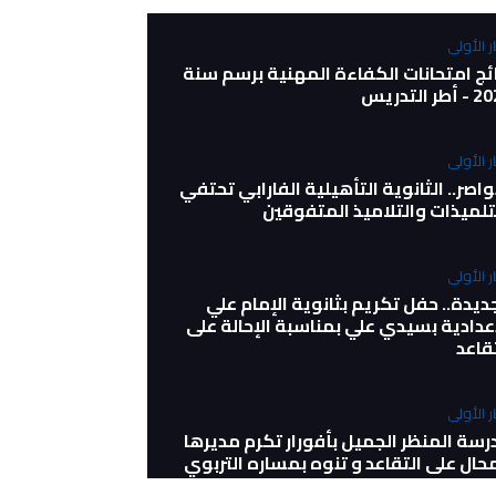
ر الأولى
ائج امتحانات الكفاءة المهنية برسم سنة
طر التدريس
ر الأولى
واصر.. الثانوية التأهيلية الفارابي تحتفي
لتلميذات والتلاميذ المتفوقين
ر الأولى
ديدة.. حفل تكريم بثانوية الإمام علي
إعدادية بسيدي علي بمناسبة الإحالة على
قاعد
ر الأولى
رسة المنظر الجميل بأفورار تكرم مديرها
حال على التقاعد و تنوه بمساره التربوي
لاداري