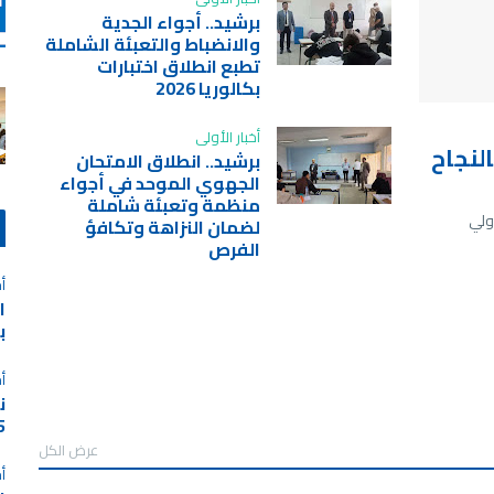
برشيد.. أجواء الجدية
والانضباط والتعبئة الشاملة
تطبع انطلاق اختبارات
بكالوريا 2026
أخبار الأولى
اء بالنجاح
برشيد.. انطلاق الامتحان
الجهوي الموحد في أجواء
منظمة وتعبئة شاملة
أولي
لضمان النزاهة وتكافؤ
الفرص
أخ
ا
برس
أخ
ن
025
عرض الكل
أخ