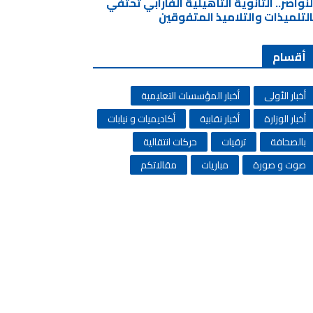
لنواصر.. الثانوية التأهيلية الفارابي تحتفي
التلميذات والتلاميذ المتفوقين
أقسام
أخبار الأولى
أخبار المؤسسات التعليمية
أخبار الوزارة
أخبار نقابية
أكاديميات و نيابات
بالصحافة
ترقيات
حركات انتقالية
صوت و صورة
مباريات
مقالاتكم