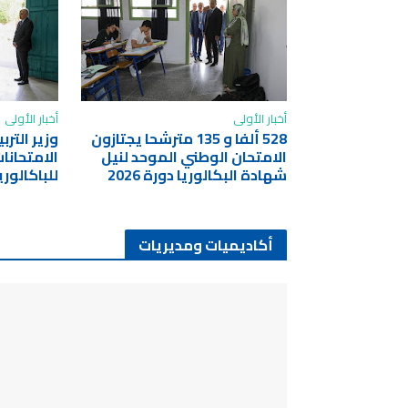
أخبار الأولى
أخبار الأولى
528 ألفا و 135 مترشحا يجتازون
وزير التر
الامتحان الوطني الموحد لنيل
الامتحانا
شهادة البكالوريا دورة 2026
للباكالوري
أكاديميات ومديريات