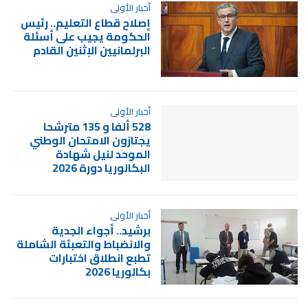
أخبار الأولى
إصلاح قطاع التعليم.. رئيس
الحكومة يجيب على أسئلة
البرلمانيين الإثنين القادم
أخبار الأولى
528 ألفا و 135 مترشحا
يجتازون الامتحان الوطني
الموحد لنيل شهادة
البكالوريا دورة 2026
أخبار الأولى
برشيد.. أجواء الجدية
والانضباط والتعبئة الشاملة
تطبع انطلاق اختبارات
بكالوريا 2026