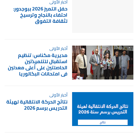
أخبار الأولى
حفل التميز 2026 ببوجدور:
احتفاء بالنجاح وترسيخ
لثقافة التفوق
أخبار الأولى
مديرية مكناس: تنظيم
استقبال للتلميذتين
الحاصلتين على أعلى معدلين
في امتحانات البكالوريا
أخبار الأولى
نتائج الحركة الانتقالية لهيئة
التدريس برسم 2026