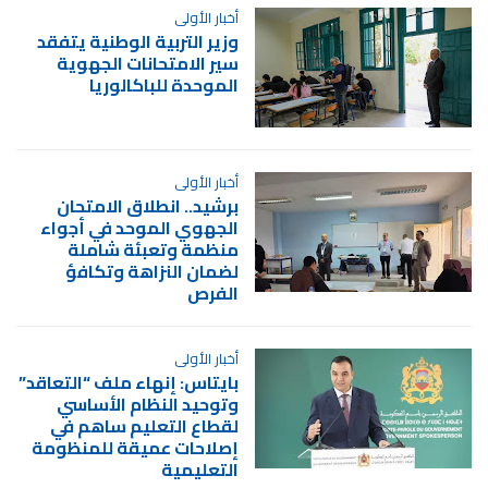
أخبار الأولى
وزير التربية الوطنية يتفقد
سير الامتحانات الجهوية
الموحدة للباكالوريا
أخبار الأولى
برشيد.. انطلاق الامتحان
الجهوي الموحد في أجواء
منظمة وتعبئة شاملة
لضمان النزاهة وتكافؤ
الفرص
أخبار الأولى
بايتاس: إنهاء ملف “التعاقد”
وتوحيد النظام الأساسي
لقطاع التعليم ساهم في
إصلاحات عميقة للمنظومة
التعليمية