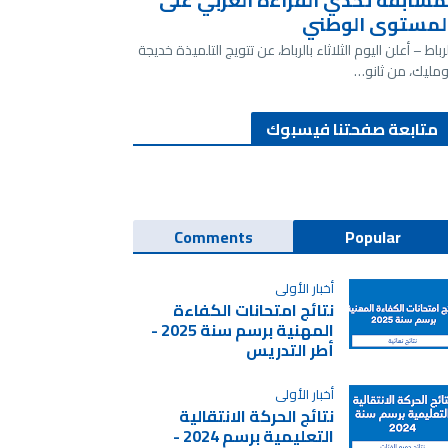
مسابقة تحدي القراءة العربي على
لمستوى الوطني
لرباط – أعلن اليوم الثلاثاء بالرباط، عن تتويج التلميذة خديجة
ومليك، من ثانو…
متابعة صفحتنا فيسبوك
Comments
Popular
أخبار الأولى
نتائج امتحانات الكفاءة
المهنية برسم سنة 2025 -
أطر التدريس
أخبار الأولى
نتائج الحركة الانتقالية
التعليمية برسم 2024 -