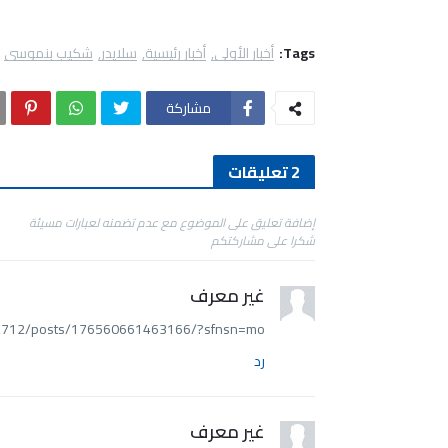
Tags:
أخبار الأولى
أخبار رئيسية
سلايدر
شكيب بنموسى
مشاركة
2 تعليقات
إضافة تعليق على الموضوع مع عدم تضمنه لعبارات مسيئة
شكرا على مشاركتكم
غير معرف
2712/posts/176560661463166/?sfnsn=mo
رد
غير معرف