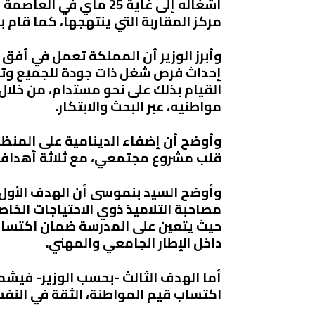
أشغاله إلى غاية 25 ماي 
مركز المقاربة التي ينتهجها، كما قام ب
إحداث فرص شغل ذات جودة للجميع وتعزي
القيام بذلك على نحو مستدام، من خلال
مواطنيه، عبر البحث والابتكار
.
وأوضح أن إضفاء الدينامية على المنظو
قلب مشروع مجتمعي، مع ثلاثة أهداف 
وأوضح السيد بنموسى أن الهدف الأول ي
مصاحبة التلاميذ ذوي الاحتياجات الخاص
حيث يتعين على المدرسة ضمان اكتساب ج
داخل الإطار الجامعي والمهني
.
أما الهدف الثالث -بحسب الوزير- فيشم
اكتساب قيم المواطنة، الثقة في النف