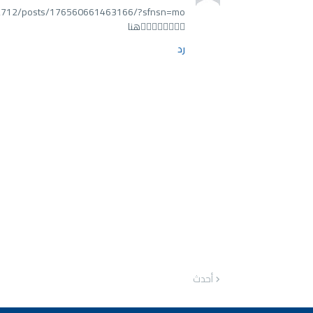
2712/posts/176560661463166/?sfnsn=mo
☝🏻☝🏻☝🏻☝🏻هنا
رد
أحدث