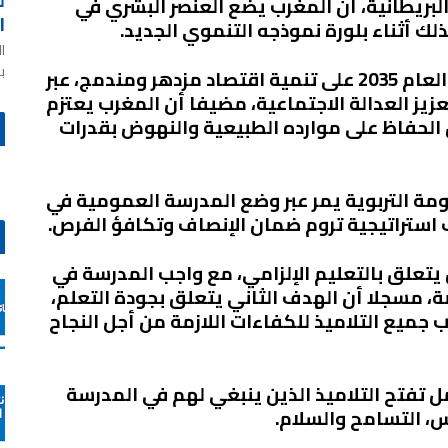
ل
في العاصمة البريطانية، أن المغرب يضع العنصر البشري في
ا
ذلك أثناء بلورة نموذجه التنموي الجديد
.
ا
ب
وأبرز الوزير أن المملكة تعمل في أفق العام 2035 على تنمية اقتصاد مزدهر ومندمج، عبر
ز العدالة الاجتماعية، مضيفا أن المغرب يعتزم
 الحفاظ على موارده الطبيعية والنهوض بقدرات
مة التربوية يمر عبر وضع المدرسة العمومية في
استراتيجية تروم ضمان الإنصاف وتكافؤ الفرص
.
تعلق بالتعليم الإلزامي، مع واجب المدرسة في
ة، مسجلا أن الهدف الثاني يتعلق بجودة التعلم،
ميع التلاميذ للكفاءات اللازمة من أجل النجاح
ل تفتح التلاميذ الذين ينبغي لهم في المدرسة
س، التسامح والسلام
.