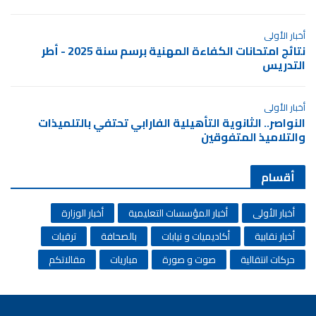
أخبار الأولى
نتائج امتحانات الكفاءة المهنية برسم سنة 2025 - أطر
التدريس
أخبار الأولى
النواصر.. الثانوية التأهيلية الفارابي تحتفي بالتلميذات
والتلاميذ المتفوقين
أقسام
أخبار الأولى
أخبار المؤسسات التعليمية
أخبار الوزارة
أخبار نقابية
أكاديميات و نيابات
بالصحافة
ترقيات
حركات انتقالية
صوت و صورة
مباريات
مقالاتكم