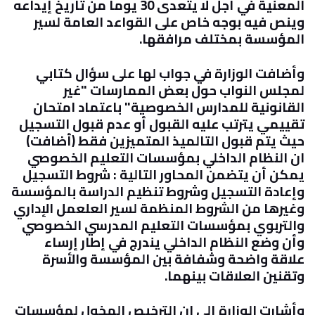
المعنية في أجل لا يتعدى 30 يوما من تاريخ إيداعه
وينص فيه بوجه خاص على القواعد العامة لسير
المؤسسة بمختلف مرافقها.
وأضافت الوزارة في جواب لها على سؤال كتابي
لمجلس النواب حول بعض الممارسات "غير
القانونية للمدارس الخصوصية" باعتماد امتحان
تقييمي يترتب عليه القبول أو عدم قبول التسجيل
حيث يتم قبول التالميذ المتميزين فقط (أضافت)
ان النظام الداخلي بمؤسسات التعليم الخصوصي
يمكن أن يتضمن المحاور التالية : شروط التسجيل
وإعادة التسجيل وشروط تنظيم الدراسة بالمؤسسة
وغيرها من الشروط المنظمة لسير العلعمل الإداري
والتربوي بمؤسسات التعليم المدرسي الخصوصي
وأن وضع النظام الداخلي يندرج في إطار إرساء
علاقة واضحة وشفافة بين المؤسسة والأسرة
وتقنين العلاقات بينهما.
وأشارت الوزارة إلى ان الترخيص المخول لمؤسسات