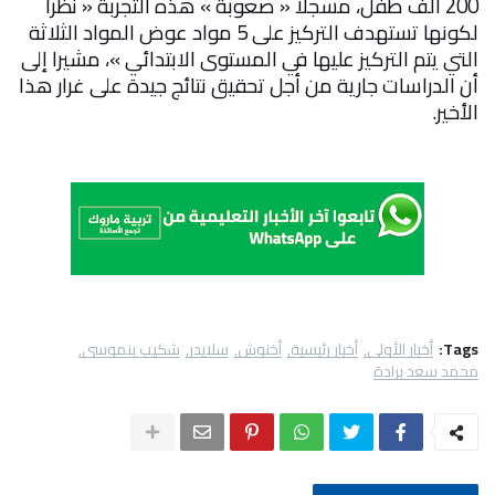
200 ألف طفل، مسجلا « صعوبة » هذه التجربة « نظرا
لكونها تستهدف التركيز على 5 مواد عوض المواد الثلاثة
التي يتم التركيز عليها في المستوى الابتدائي »، مشيرا إلى
أن الدراسات جارية من أجل تحقيق نتائج جيدة على غرار هذا
الأخير
.
Tags:
أخبار الأولى
أخبار رئيسية
أخنوش
سلايدر
شكيب بنموسى
محمد سعد برادة