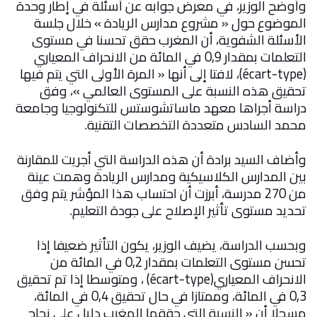
وأوضح الوزير، في معرض جوابه عن أسئلة في إطار وحدة
الموضوع حول « مشروع مدارس الريادة » خلال جلسة
الأسئلة الشفوية، أن المغرب حقق تحسنا في مستوى
التعلمات بمقدار 0,9 في المائة من الانحراف المعياري
(écart-type)
، لافتا إلى أنها « المرة الأولى التي يتم فيها
تحقيق هذه النسبة على المستوى العالمي »، وفق
دراسة أجراها معهد ماساتشوستس للتكنولوجيا وجامعة
محمد السادس متعددة التخصصات التقنية
.
وأضاف السيد برادة أن هذه الدراسة التي أجريت للمقارنة
بين المدارس الكلاسيكية ومدارس الريادة وهمت عينة
من 270 مدرسة، أبرزت أن احتساب هذا المؤشر يتم وفق
تحديد مستوى تأثير الإصلاح على جودة التعليم
.
وبحسب الدراسة، يضيف الوزير، يكون التأثير ضعيفا إذا
تحسن مستوى التعلمات بمقدار 0,2 في المائة من
الانحراف المعياري
(écart-type)
، ومتوسطا إذا تم تحقيق
0,3 في المائة، وممتازا في حال تحقيق 0,4 في المائة،
مسجلا أن « النسبة التي حققها المغرب دليل على نجاح