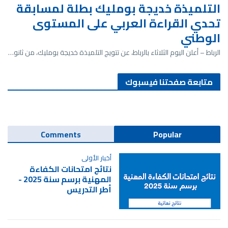
التلميذة خديجة بومليك بطلة لمسابقة
تحدي القراءة العربي على المستوى
الوطني
الرباط – أعلن اليوم الثلاثاء بالرباط، عن تتويج التلميذة خديجة بومليك، من ثانو…
متابعة صفحتنا فيسبوك
Comments
Popular
أخبار الأولى
نتائج امتحانات الكفاءة
المهنية برسم سنة 2025 -
أطر التدريس