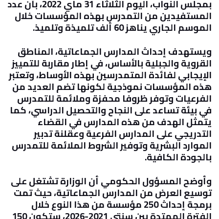
بمجلس النواب، اليوم الثلاثاء 31 ماي 2022، بأن عدد
المستفيدين من التمدرس بهذه المؤسسات خلال
الموسم الجاري يناهز 60 ألف تلميذة وتلميذ
.
ويستهدف إحداث المدارس الجماعاتية، المناطق
القروية والجبلية بالأساس، في إطار مقاربة للتمييز
الإيجابي لفائدة المتمدرسين بهذه الأوساط، وتعتبر
هذه المؤسسات نموذجية لكونها تضم العديد من
الفرعيات وتوفر ظروفا محفزة وملائمة للتمدرس
في بيئة تساعد على النجاح والتحصيل الدراسي، كما
يتمثل الهدف من هذه المدارس في القضاء
التدريجي على المدارس الفرعية وعقلنة تدبير
الموارد البشرية وتوفير الشروط الملائمة للتمدرس
بالجودة الكافية
.
وأوضح المسؤول الحكومي أن الوزارة تشتغل على
توسيع العرض من المدارس الجماعاتية، حيث تمت
برمجة إحداث 250 مؤسسة من هذا النوع خلال
الفترة الممتدة بين سنتي 2021-2026، ستكون 150