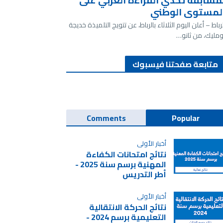
مسابقة تحدي القراءة العربي على
لمستوى الوطني
لرباط – أعلن اليوم الثلاثاء بالرباط، عن تتويج التلميذة خديجة
ومليك، من ثانو…
متابعة صفحتنا فيسبوك
Comments
Popular
أخبار الأولى
نتائج امتحانات الكفاءة
المهنية برسم سنة 2025 -
أطر التدريس
أخبار الأولى
نتائج الحركة الانتقالية
التعليمية برسم 2024 -