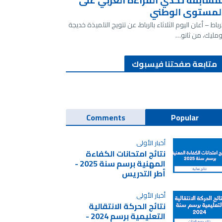
مسابقة تحدي القراءة العربي على
لمستوى الوطني
لرباط – أعلن اليوم الثلاثاء بالرباط، عن تتويج التلميذة خديجة
ومليك، من ثانو…
متابعة صفحتنا فيسبوك
Comments
Popular
أخبار الأولى
نتائج امتحانات الكفاءة
المهنية برسم سنة 2025 -
أطر التدريس
أخبار الأولى
نتائج الحركة الانتقالية
التعليمية برسم 2024 -