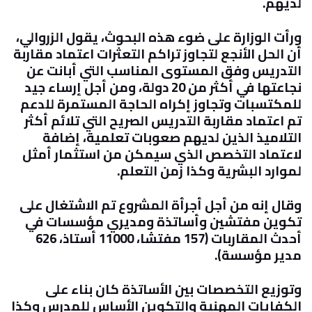
لديهم
.
ورأت الوزارة على ضوء هذه البحوث، يقول الزروالي،
أن الحل الأنجع لتجاوز تراكم التعثرات اعتماد مقاربة
التدريس وفق المستوى المناسب التي أبانت عن
نجاعتها في أكثر من 20 دولة، ومن أجل إرساء جيد
للمكتسبات وتجاوز إكراه الحاجة المستمرة للدعم
تم اعتماد مقاربة التدريس الصريح التي تلائم أكثر
التلاميذ الذين لديهم صعوبات تعلمية، إضافة
لاعتماد التخصص الذي سيمكن من استثمار أمثل
لموارد البشرية وكذا زمن التعلم
.
وقال إنه من أجل أجرأة المشروع تم الاشتغال على
تكوين مفتشين وأساتذة ومديري مؤسسات في
أحدث المقاربات (157 مفتشا، 11000 أستاذ، 626
مدير مؤسسة)
.
وتوزيع التخصصات بين الأساتذة كان بناء على
الكفايات المهنية والتكوين الأساس للمدرس وكذا