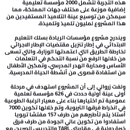
هذه التجربة لتشمل 2000 مؤسسة تعليمية
إضافية موزعة على مختلف جهات المملكة، مما
سيمكن من توسيع عينة التلاميذ المستفيدين من
هذا المشروع لمليون تلميذ وتلميذة
.
ويندرج مشروع مؤسسات الريادة بسلك التعليم
الابتدائي في إطار تنزيل مقتضيات الإطار الاجرائي
لخارطة الطريق التي اعتمدتها الوزارة، والتي تسعى
من خلالها الرفع من نسبة التحكم في التعلمات
الأساس ومحاربة الهدر المدرسي، وتمكين الأطفال
من استفادة قصوى من أنشطة الحياة المدرسية
.
ولفت زروالي إلى أن المشروع استهدف في مرحلة
أولى عينة أولية حددت في 626 مؤسسة تعلمية
عمومية تم اختيارها بناء على معيار الرغبة الطوعية
في انخراط فرقها التربوية، وتم خلالها تكوين 7000
أستاذ يتم تأطيرهم من طرف 157 مفتشا تربويا
استفادوا من تكوين عالي الجودة من طرف فرق
خبرة دولية في مقاربتي
TARL
والتدريس الصريح، مع