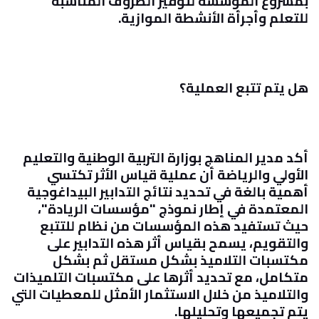
بمشروع المؤسسة لتوفير الظروف المناسبة
للتعلم وأجرأة الأنشطة الموازية
.
هل يتم تتبع العملية؟
أكد مدير المناهج بوزارة التربية الوطنية والتعليم
الأولي والرياضة أن عملية قياس الأثر تكتسي
أهمية بالغة في تحديد نتائج التدابير البيداغوجية
المعتمدة في إطار نموذج "مؤسسات الريادة"،
حيث تستفيد هذه المؤسسات من نظام للتتبع
والتقويم، يسمح بقياس أثر هذه التدابير على
مكتسبات التلاميذ بشكل مستقل ثم بشكل
متكامل، مع تحديد أثرها على مكتسبات التلميذات
والتلاميذ من خلال الاستثمار الأمثل للمعطيات التي
يتم تجميعها وتحليلها
.