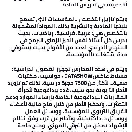
أقدميته في تدريس المادة
.
ويتم تنزيل التخصص بالمؤسسات التي تسمح
بنيتها المادية والبشرية بذلك، المواد المشمولة
بالتخصص هي: عربية، فرنسية، رياضيات، بحيث
يدرس كل أستاذ نفس الحيز الزمني البرمج في
المنهاج الدراسي لعدد من الأفواج بحيث يستوفي
مدة اشتغاله بالمؤسسة
.
ويتم في هذه المدارس تجهيز الفصول الدراسية:
مسلاط عاكس
DATASHOW
، حواسيب، مكتبات
صفية... لأكثر من 7500 حجرة دراسية. لذلك تم تزويد
الأطر التربوية بحواسيب، عُدد بيداغوجية لأجرأة
المقاربات البيداغوجية الخاصة بإرساء الموارد ودعم
التعثرات، وتحفيز الأطر من خلال منح مالية لأعضاء
الفريق التربوي للمؤسسة، ووسائل العمل
ووسائل ديداكتيكية، وتأطير عن قرب وفق نظام
الإشهاد يمكن من الترقي المهني، ومنح خاصة