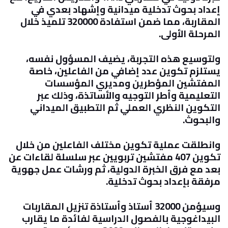
إعداد بحوث تدخلية ميدانية وإشهاد بعدي في
المقاربة، مما ضمن استفادة 320000 تلميذ خلال
المرحلة الأولى
.
ولتوسيع هذه التجربة، يضيف المسؤول نفسه،
يستلزم تكوين عدد إضافي من الفاعلين، خاصة
المفتشين المؤطرين ومديري المؤسسات
التعليمية وأطر التوجيه والأساتذة، وذلك عبر
التكوين النظري العملي ثم التطبيق الميداني
والبحوث
.
وانطلقت عملية تكوين مختلف الفاعلين من خلال
تكوين 407 مفتشين تربويين عبر سلسلة لقاءات عن
بعد مع فرق الخبرة الدولية، ثم ورشات عمل جهوية
مرفقة بإعداد بحوث تدخلية
.
وسيؤمن 32000 أستاذ وأستاذة تنزيل المقاربات
البيداغوجية بالفصول الدراسية لفائدة ما يقارب