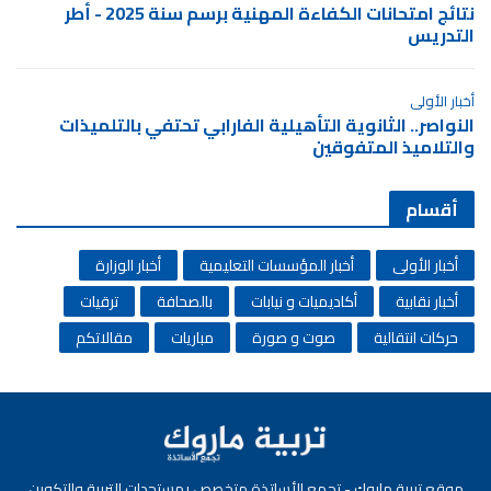
نتائج امتحانات الكفاءة المهنية برسم سنة 2025 - أطر
التدريس
أخبار الأولى
النواصر.. الثانوية التأهيلية الفارابي تحتفي بالتلميذات
والتلاميذ المتفوقين
أقسام
أخبار الأولى
أخبار المؤسسات التعليمية
أخبار الوزارة
أخبار نقابية
أكاديميات و نيابات
بالصحافة
ترقيات
حركات انتقالية
صوت و صورة
مباريات
مقالاتكم
موقع تربية ماروك - تجمع الأساتذة متخصص بمستجدات التربية والتكوين